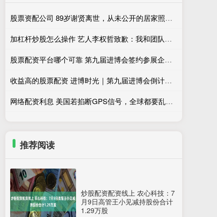
股票资配公司 89岁谢贤离世，从未公开的居家照流出，摘掉墨镜那一刻，全网沉默了！
加杠杆炒股怎么操作 艺人李权哲致歉：我和团队没有仔细核实座位信息，也没有亲自确认，存在严重疏漏
股票配资平台哪个可靠 第九届进博会签约参展企业已同比增100多家，发达经济体仍是主力
收益高的股票配资 进博时光｜第九届进博会倒计时100天，美敦力多款智能医疗首展产品亮相
网络配资利息 美国若掐断GPS信号，全球都要乱套？专家：仅有2国能保持清醒
推荐阅读
炒股配资配资线上 农心科技：7
月9日高管王小见减持股份合计
1.29万股