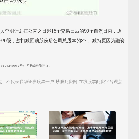
控制人李明计划在公告之日起15个交易日后的90个自然日内，通
,920股，占扣减回购股份后公司总股本的3%。减持原因为融资
301240019号)，不构成投资建议。
点，不代表联华证券股票开户-炒股配资网-在线股票配资平台观点