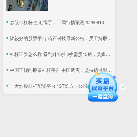
​炒股带杠杆 金汇得手：下周行情预测20260613
​比较好的股票平台 药石科技最新公告：员工持股平台拟减持不超2.72%公司股份
​杠杆证券怎么样 看到歼16挂8枚霹雳15后，美媒直称太野兽，但这还不是最强挂载
​中国正规的股票杠杆平台 中国武夷：坚持稳健财务策略优化融资结构
​十大炒股杠杆配资平台 *ST长方：公司未收到前五大股东和管理层关于增持公司股份的相关计划