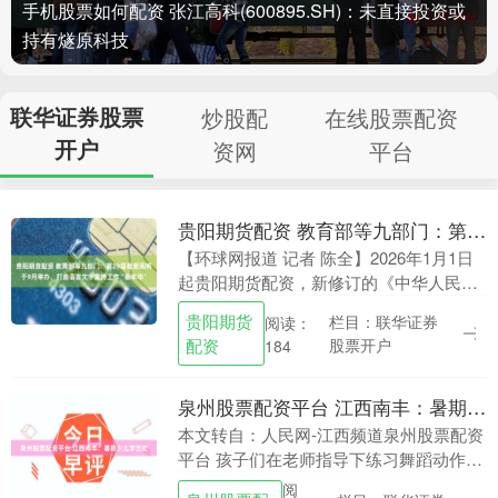
手机股票如何配资 张江高科(600895.SH)：未直接投资或
持有燧原科技
联华证券股票
炒股配
在线股票配资
开户
资网
平台
贵阳期货配资 教育部等九部门：第29届推普周将于9月举办，打造语言文字宣传工作“嘉年华”
【环球网报道 记者 陈全】2026年1月1日
起贵阳期货配资，新修订的《中华人民共
和国国家通用语言文字法》正式实施，第
贵阳期货
栏目：联华证券
阅读：
八条规定：“每年9月的第三周为国家通用
配资
股票开户
184
语言文....
泉州股票配资平台 江西南丰：暑期少儿学艺忙
本文转自：人民网-江西频道泉州股票配资
平台 孩子们在老师指导下练习舞蹈动作。
7月29日，江西抚州南丰县文化馆舞蹈训
阅