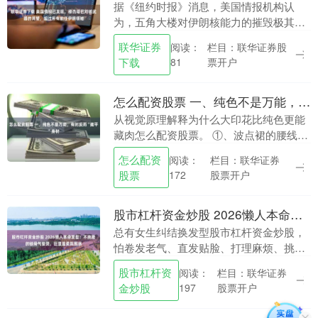
据《纽约时报》消息，美国情报机构认
为，五角大楼对伊朗核能力的摧毁极其有
限。报道援引了评估信息称联华证券下
联华证券
栏目：联华证券股
阅读：
载，如果德黑兰在受到打击之后，立即修
下载
票开户
81
复损坏部分，并恢复浓....
怎么配资股票 一、纯色不是万能，有时反而“摊平”身材
从视觉原理解释为什么大印花比纯色更能
藏肉怎么配资股票。 ①、波点裙的腰线秘
密：图案也能收出小蛮腰 糖果上周非拉我
怎么配资
栏目：联华证券
阅读：
去试这条浅蓝波点无袖连衣裙，我一开始
股票
股票开户
172
还挺抗拒，总....
股市杠杆资金炒股 2026懒人本命发型！不挑脸的锁骨气垫烫，巨显温柔氛围感
总有女生纠结换发型股市杠杆资金炒股，
怕卷发老气、直发贴脸、打理麻烦、挑脸
型！ 今天给大家安利一款零踩雷、百搭万
股市杠杆资
栏目：联华证券
阅读：
能的韩式锁骨气垫烫，凭借温柔自然的发
金炒股
股票开户
197
尾弧度，成为今....