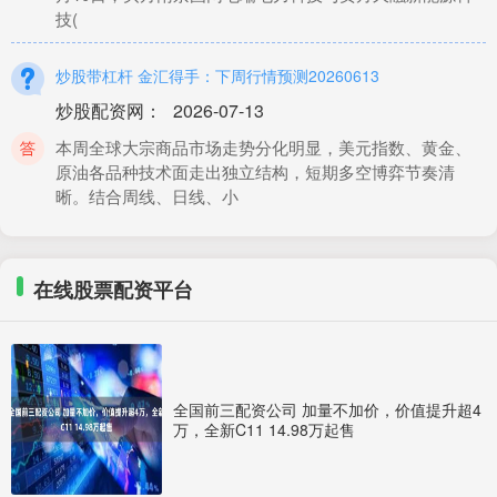
技(
炒股带杠杆 金汇得手：下周行情预测20260613
炒股配资网
：
2026-07-13
本周全球大宗商品市场走势分化明显，美元指数、黄金、
原油各品种技术面走出独立结构，短期多空博弈节奏清
晰。结合周线、日线、小
比较好的股票平台 药石科技最新公告：员工持股平台拟减持不
超2.72%公司股份
在线股票配资平台
炒股配资网
：
2026-06-12
药石科技(300725.SZ)公告称，公司员工持股平台南京诺维
科思创业投资合伙企业(有限合伙)计划在公告披露之日起十
五个
全国前三配资公司 加量不加价，价值提升超4
万，全新C11 14.98万起售
炒股配资首选 中共一大最特殊的代表：包惠僧人生大起大落，
晚年终于回家