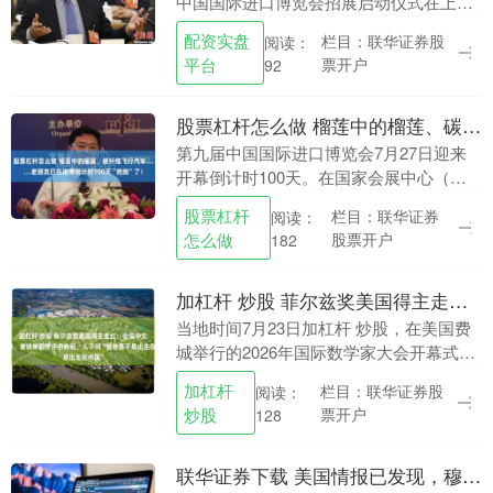
中国国际进口博览会招展启动仪式在上海
国家会展（上海）举办。启动仪式上，68
配资实盘
栏目：联华证券股
阅读：
家企业签约参展第十届进博会，签约展览
平台
票开户
92
面积超5万平....
股票杠杆怎么做 榴莲中的榴莲、碳纤维飞行汽车……老朋友已在进博倒计时100天“抢跑”了！
第九届中国国际进口博览会7月27日迎来
开幕倒计时100天。在国家会展中心（上
海），一场别开生面的招商路演活动火热
股票杠杆
栏目：联华证券
阅读：
展开。脑机接口“黑科技”、“榴莲中的榴
怎么做
股票开户
182
莲”、碳纤....
加杠杆 炒股 菲尔兹奖美国得主走红：会说中文脱口秀，曾讲单田芳评书夺冠，儿子问“爸爸是不是出生在中国”
当地时间7月23日加杠杆 炒股，在美国费
城举行的2026年国际数学家大会开幕式
上，中国籍数学家王虹、邓煜获得菲尔兹
加杠杆
栏目：联华证券股
阅读：
奖。与此同时，另一位获奖者——美国数
炒股
票开户
128
学家约翰帕....
联华证券下载 美国情报已发现，穆杰塔巴对核武器的渴望，超过所有前任伊朗领袖