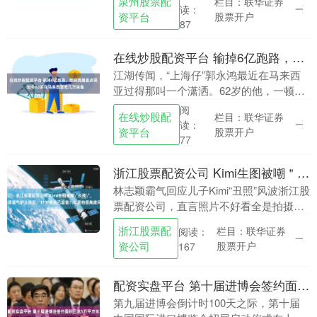
泉州股票配
栏目：联华证券
练房里，孩子们在老师指导下练习舞蹈动
读：
资平台
股票开户
作。 今....
87
在线炒股配资平台 输掉6亿跑路，吃块烧腊差点哭，如今62岁在马来西亚吃几万块鱼
江湖传闻，“上海仔”郭永鸿最近在马来西
亚过得那叫一个潇洒。62岁的他，一顿饭
能吃掉几万块一条的鱼，身边还有当地大
阅
在线炒股配
栏目：联华证券
人物作陪，排场不减当年。这位曾经叱咤
读：
资平台
股票开户
香港黑道的大....
77
浙江股票配资公司 Kimi生图被嘲＂长残＂，林志颖霸气护儿怒怼：17岁身高已超爸！都是拍摄角度问题？
林志颖霸气回应儿子Kimi“丑照”风波浙江股
票配资公司，直言照片不好看全是拍摄角
度问题，并斩钉截铁强调：“他本人帅的
浙江股票配
栏目：联华证券
阅读：
呢！” 近日，网络上流传出多张Kimi的路
资公司
股票开户
167
人....
配资实盘平台 第十届进博会签约面积已达5万平方米
第九届进博会倒计时100天之际，第十届