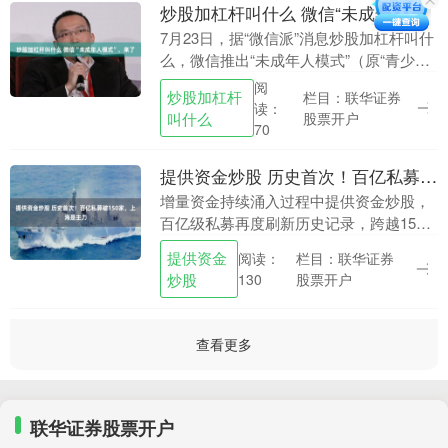
炒股加杠杆叫什么 微信“未成年人模式”，来了
7月23日，据“微信派”消息炒股加杠杆叫什
么，微信推出“未成年人模式”（原“青少年
模式”升级版），在支付管控、内容过滤、
阅
炒股加杠杆
栏目：联华证券
时长限制三大维度推出细化功能。即日
读：
叫什么
股票开户
起，用....
70
提供资金炒股 历史首次！百亿私募破150家，上海是主力
增量资金持续涌入过程中提供资金炒股，
百亿级私募再度刷新历史记录，跨越150
家关口。 私募排排网最新数据显示，截至
提供资金
栏目：联华证券
阅读：
7月22日，百亿级私募数量达154家，较6
炒股
股票开户
130
月底的....
查看更多
联华证券股票开户