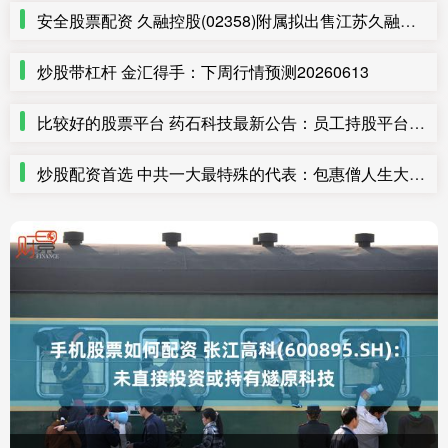
安全股票配资 久融控股(02358)附属拟出售江苏久融综合能源及其位于南京的13个电动汽车充电站
炒股带杠杆 金汇得手：下周行情预测20260613
比较好的股票平台 药石科技最新公告：员工持股平台拟减持不超2.72%公司股份
炒股配资首选 中共一大最特殊的代表：包惠僧人生大起大落，晚年终于回家