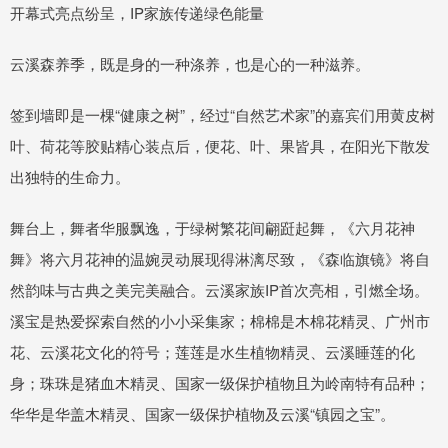
开幕式亮点纷呈，IP家族传递绿色能量
云溪森养季，既是身的一种涤养，也是心的一种滋养。
签到墙即是一棵“健康之树”，经过“自然艺术家”的嘉宾们用黄皮树
叶、荷花等胶贴精心装点后，便花、叶、果皆具，在阳光下散发
出独特的生命力。
舞台上，舞者华服飘逸，于绿树繁花间翩跹起舞，《六月花神
舞》将六月花神的温婉灵动展现得淋漓尽致，《森临旗镜》将自
然韵味与古典之美完美融合。云溪家族IP首次亮相，引燃全场。
溪宝是热爱探索自然的小小采集家；棉棉是木棉花精灵、广州市
花、云溪花文化的符号；莲莲是水生植物精灵、云溪睡莲的化
身；珠珠是猪血木精灵、国家一级保护植物且为岭南特有品种；
华华是华盖木精灵、国家一级保护植物及云溪“镇园之宝”。