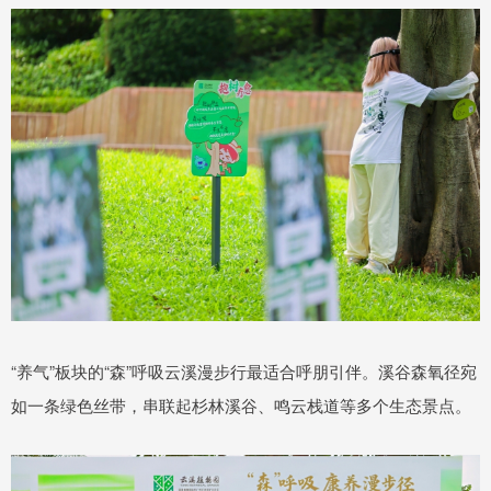
“养气”板块的“森”呼吸云溪漫步行最适合呼朋引伴。溪谷森氧径宛
如一条绿色丝带，串联起杉林溪谷、鸣云栈道等多个生态景点。