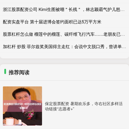
浙江股票配资公司 Kimi生图被嘲＂长残＂，林志颖霸气护儿怒怼：17岁身高已超爸！都是拍摄角度问题？
配资实盘平台 第十届进博会签约面积已达5万平方米
股票杠杆怎么做 榴莲中的榴莲、碳纤维飞行汽车……老朋友已在进博倒计时100天“抢跑”了！
加杠杆 炒股 菲尔兹奖美国得主走红：会说中文脱口秀，曾讲单田芳评书夺冠，儿子问“爸爸是不是出生在中国”
推荐阅读
保定股票配资 暑期欢乐多，寺右社区多样活
动链接“志愿者+”