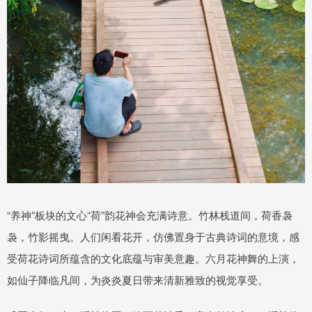
“养神”板块的文心“荷”韵花神会充满诗意。竹林栈道间，荷香袅
袅，竹影摇曳。人们闲看花开，仿佛置身于古典诗词的意境，感
受荷花诗词所蕴含的文化底蕴与审美意趣。六月花神舞的上演，
如仙子降临凡间，为炎炎夏日带来清新雅致的视觉享受。