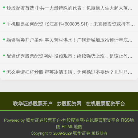
​炒股配资首选 中共一大最特殊的代表：包惠僧人生大起大落，晚年终于回家
​手机股票如何配资 张江高科(600895.SH)：未直接投资或持有燧原科技
​融资融券开户条件 事关芳村供水！广钢新城加压站预计年底建成→
​配资优秀股票配资网站 投顾观市：继续强势上涨，是该止盈的时候了么？
​怎么申请杠杆炒股 程英冰清玉洁，为何杨过不要她？儿时只见她的好，长大才懂她的坏
联华证券股票开户
炒股配资网
在线股票配资平台
联华证券股票开户-炒股配资网-在线股票配资平台
RSS地
Powered by
图
HTML地图
联华证券
Copyright
© 2009-2029
版权所有