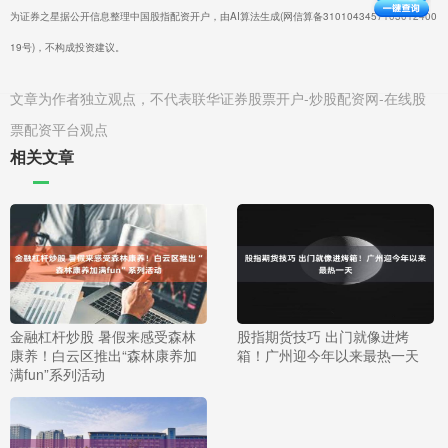
为证券之星据公开信息整理中国股指配资开户，由AI算法生成(网信算备3101043457103012400
19号)，不构成投资建议。
文章为作者独立观点，不代表联华证券股票开户-炒股配资网-在线股
票配资平台观点
相关文章
金融杠杆炒股 暑假来感受森林
股指期货技巧 出门就像进烤
康养！白云区推出“森林康养加
箱！广州迎今年以来最热一天
满fun”系列活动