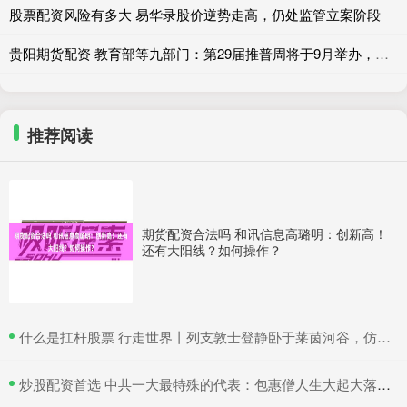
股票配资风险有多大 易华录股价逆势走高，仍处监管立案阶段
贵阳期货配资 教育部等九部门：第29届推普周将于9月举办，打造语言文字宣传工作“嘉年华”
推荐阅读
期货配资合法吗 和讯信息高璐明：创新高！
还有大阳线？如何操作？
​什么是扛杆股票 行走世界丨列支敦士登静卧于莱茵河谷，仿佛从未改变
​炒股配资首选 中共一大最特殊的代表：包惠僧人生大起大落，晚年终于回家