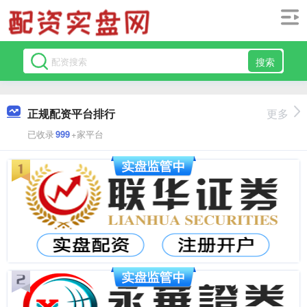
搜索
正规配资平台排行
更多
已收录
999
+家平台