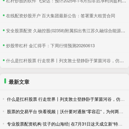
​杠杆炒股的软件 飞荣达：预计2025年1-6月扣非后净利润盈利1.25亿元至1.4亿元
​在线配资炒股开户 百大集团最新公告：签署重大租赁合同
​安全股票配资 久融控股(02358)附属拟出售江苏久融综合能源及其位于南京的13个电动汽车充电站
​炒股带杠杆 金汇得手：下周行情预测20260613
​什么是扛杆股票 行走世界丨列支敦士登静卧于莱茵河谷，仿佛从未改变
最新文章
什么是扛杆股票 行走世界丨列支敦士登静卧于莱茵河谷，仿佛从未改变
股票的交易平台 快看视频｜沃什要对通胀“零容忍”，为何两次“按兵不动”？
专业股票配资机构 弦子的山海经| 在7月31日这天成立新“特高课”，日本险恶用心昭然若揭