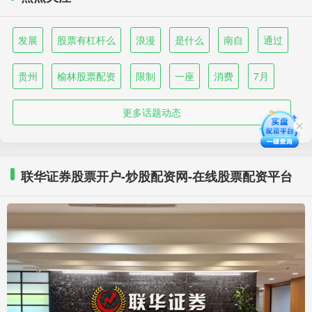
发展
股票有杠杆么
浪漫
是什么
南自
通过
贵州
榆林股票配资
限制
一座
消费
7月
更多话题动态
联华证券股票开户-炒股配资网-在线股票配资平台