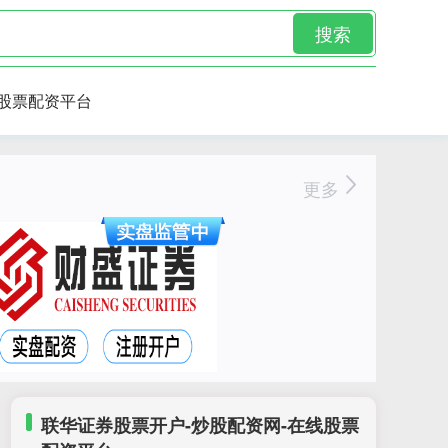
搜索
股票配资平台
更多
联华证券股票开户-炒股配资网-在线股票