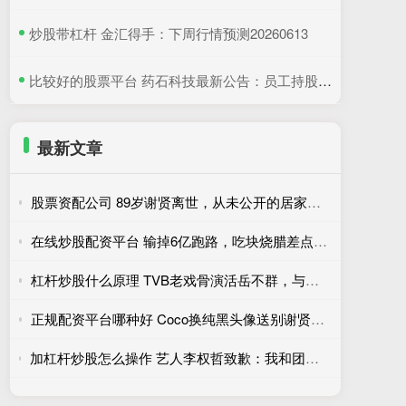
​炒股带杠杆 金汇得手：下周行情预测20260613
​比较好的股票平台 药石科技最新公告：员工持股平台拟减持不超2.72%公司股份
最新文章
股票资配公司 89岁谢贤离世，从未公开的居家照流出，摘掉墨镜那一刻，全网沉默了！
在线炒股配资平台 输掉6亿跑路，吃块烧腊差点哭，如今62岁在马来西亚吃几万块鱼
杠杆炒股什么原理 TVB老戏骨演活岳不群，与妻子恩爱40年，儿子女儿却无人知
正规配资平台哪种好 Coco换纯黑头像送别谢贤，12年情断多年后她为何还用沉默告别
加杠杆炒股怎么操作 艺人李权哲致歉：我和团队没有仔细核实座位信息，也没有亲自确认，存在严重疏漏