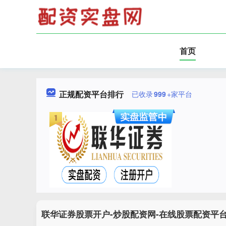
首页
正规配资平台排行
已收录
999
+家平台
联华证券股票开户-炒股配资网-在线股票配资平台